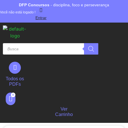
DFP Concursos
- disciplina, foco e perseverança
Você não está logado !
Entrar
Todos os
PDFs
Ver
Carrinho