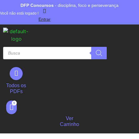
DFP Concursos
- disciplina, foco e perseverança
Você não está logado !
Entrar
Todos os
PDFs
Ver
Carrinho