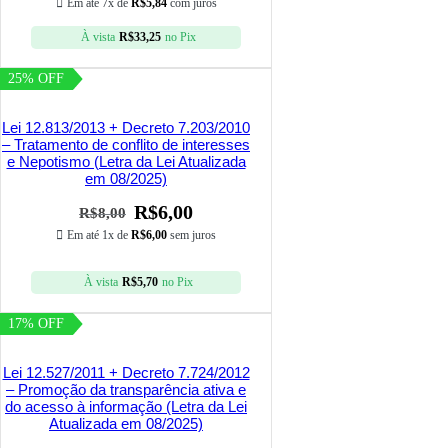
Em até 7x de
R$
5,84
com juros
À vista
R$
33,25
no Pix
25% OFF
Lei 12.813/2013 + Decreto 7.203/2010
– Tratamento de conflito de interesses
e Nepotismo (Letra da Lei Atualizada
em 08/2025)
R$
6,00
R$
8,00
Em até 1x de
R$
6,00
sem juros
À vista
R$
5,70
no Pix
17% OFF
Lei 12.527/2011 + Decreto 7.724/2012
– Promoção da transparência ativa e
do acesso à informação (Letra da Lei
Atualizada em 08/2025)