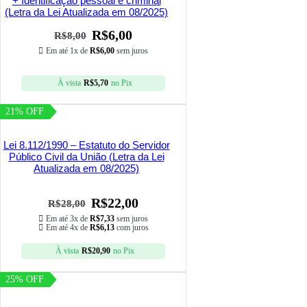
+ Identificação pessoal e criminal
(Letra da Lei Atualizada em 08/2025)
R$
6,00
R$
8,00
Em até 1x de
R$
6,00
sem juros
À vista
R$
5,70
no Pix
21% OFF
Lei 8.112/1990 – Estatuto do Servidor
Público Civil da União (Letra da Lei
Atualizada em 08/2025)
R$
22,00
R$
28,00
Em até 3x de
R$
7,33
sem juros
Em até 4x de
R$
6,13
com juros
À vista
R$
20,90
no Pix
25% OFF