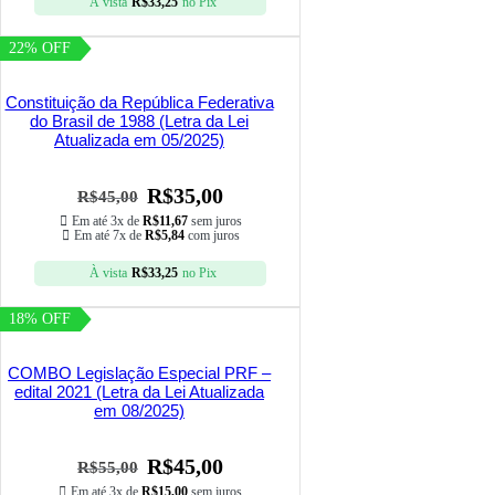
À vista
R$
33,25
no Pix
22% OFF
Constituição da República Federativa
do Brasil de 1988 (Letra da Lei
Atualizada em 05/2025)
R$
35,00
R$
45,00
Em até 3x de
R$
11,67
sem juros
Em até 7x de
R$
5,84
com juros
À vista
R$
33,25
no Pix
18% OFF
COMBO Legislação Especial PRF –
edital 2021 (Letra da Lei Atualizada
em 08/2025)
R$
45,00
R$
55,00
Em até 3x de
R$
15,00
sem juros