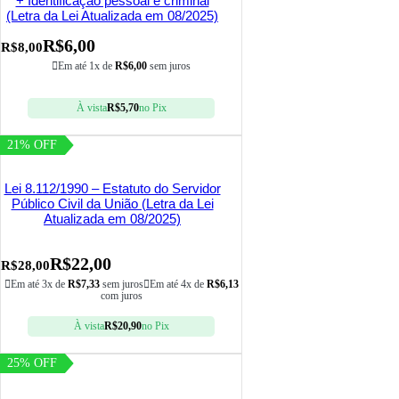
+ Identificação pessoal e criminal
(Letra da Lei Atualizada em 08/2025)
R$
6,00
R$
8,00
Em até 1x de
R$
6,00
sem juros
À vista
R$
5,70
no Pix
21% OFF
Lei 8.112/1990 – Estatuto do Servidor
Público Civil da União (Letra da Lei
Atualizada em 08/2025)
R$
22,00
R$
28,00
Em até 3x de
R$
7,33
sem juros
Em até 4x de
R$
6,13
com juros
À vista
R$
20,90
no Pix
25% OFF