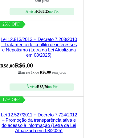
com juros
À vista
R$
33,25
no Pix
25% OFF
Lei 12.813/2013 + Decreto 7.203/2010
– Tratamento de conflito de interesses
e Nepotismo (Letra da Lei Atualizada
em 08/2025)
R$
6,00
R$
8,00
Em até 1x de
R$
6,00
sem juros
À vista
R$
5,70
no Pix
17% OFF
Lei 12.527/2011 + Decreto 7.724/2012
– Promoção da transparência ativa e
do acesso à informação (Letra da Lei
Atualizada em 08/2025)