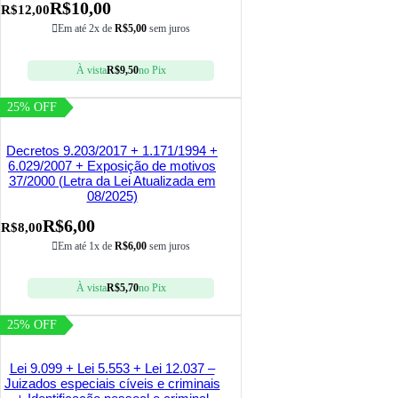
R$
10,00
R$
12,00
Em até 2x de
R$
5,00
sem juros
À vista
R$
9,50
no Pix
25% OFF
Decretos 9.203/2017 + 1.171/1994 +
6.029/2007 + Exposição de motivos
37/2000 (Letra da Lei Atualizada em
08/2025)
R$
6,00
R$
8,00
Em até 1x de
R$
6,00
sem juros
À vista
R$
5,70
no Pix
25% OFF
Lei 9.099 + Lei 5.553 + Lei 12.037 –
Juizados especiais cíveis e criminais